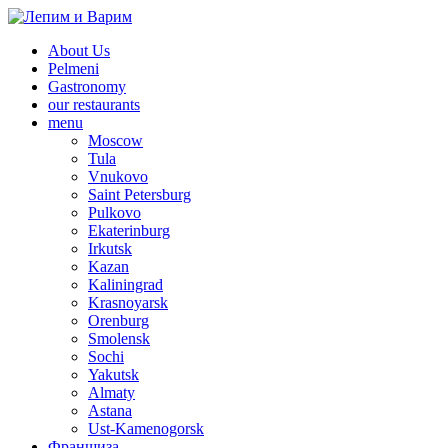
About Us
Pelmeni
Gastronomy
our restaurants
menu
Moscow
Tula
Vnukovo
Saint Petersburg
Pulkovo
Ekaterinburg
Irkutsk
Kazan
Kaliningrad
Krasnoyarsk
Orenburg
Smolensk
Sochi
Yakutsk
Almaty
Astana
Ust-Kamenogorsk
Франшиза