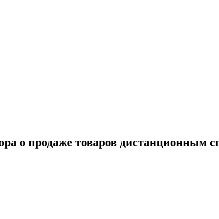
ора о продаже товаров дистанционным с
еприведенные термины имеют следующие значения и являются её 
законодательством Российской Федерации и осуществляющее пре
 нахождения: 117403, г. Москва, ул. Никопольская, д. 4А, поме