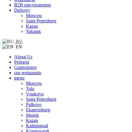
B2B предложение
Delivery
Moscow
Saint Petersburg
Kazan
Yakutsk
RU
EN
About Us
Pelmeni
Gastronomy
our restaurants
menu
Moscow
Tula
Vnukovo
Saint Petersburg
Pulkovo
Ekaterinburg
Irkutsk
Kazan
Kaliningrad
Krasnoyarsk