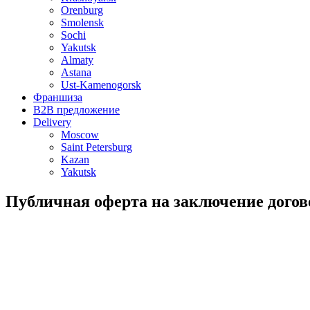
Orenburg
Smolensk
Sochi
Yakutsk
Almaty
Astana
Ust-Kamenogorsk
Франшиза
B2B предложение
Delivery
Moscow
Saint Petersburg
Kazan
Yakutsk
Публичная оферта на заключение догов
Дата последнего обновления 12.02.2026
1. Термины и определения
В настоящей оферте, если из контекста не следует иное, ниж
«Продавец» – юридическое лицо, созданное в соответствии с 
продаже, «ИК Молодые и Красивые» (ОГРН 1157746236185, место